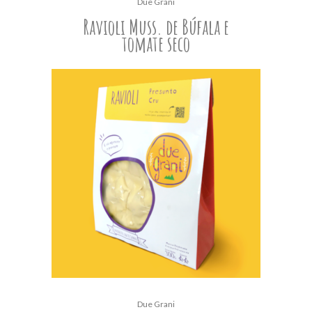
Due Grani
Ravioli Muss. de Búfala e
tomate seco
Due Grani