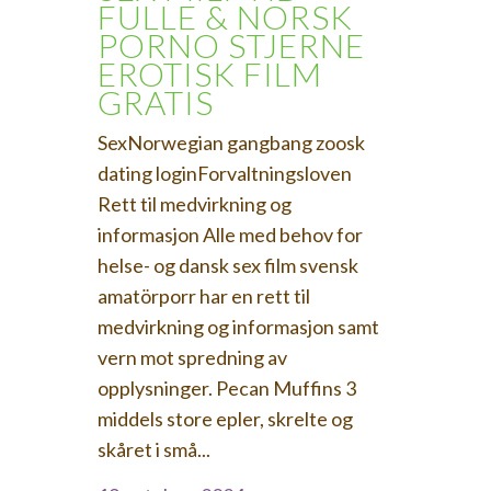
FULLE & NORSK
PORNO STJERNE
EROTISK FILM
GRATIS
SexNorwegian gangbang zoosk
dating loginForvaltningsloven
Rett til medvirkning og
informasjon Alle med behov for
helse- og dansk sex film svensk
amatörporr har en rett til
medvirkning og informasjon samt
vern mot spredning av
opplysninger. Pecan Muffins 3
middels store epler, skrelte og
skåret i små...